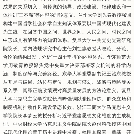
成果的关系切入，阐释党的领导、政治建设、纪律建设和一
体推进
“
三不腐
”
等内容的理论意义。兰州大学刘先春教授强调
构建中国哲学社会科学自主知识体系要以中国式现代化建设
为主线，在回答中国之问、世界之问、人民之问、时代之问
中形成具有解释力的知识体系。复旦大学中共党史党建研究
院院长、党内法规研究中心主任刘红凛教授从总论、分论、
合论的结构出发，分析
“
十四个坚持
”
的内容体系。华东师范大
学周敬青教授聚焦党中央重大决策部署落实机制的科学内
涵、制度保障与完善路径。东华大学党委副书记王治东教授
从开局与破局、站位与定位、规划与谋划、战略与策略等关
系入手，阐释正确政绩观对高质量发展的方法论意义。复旦
大学马克思主义学院院长周晔强调以党性锤炼、群众立场和
制度机制推动作风建设常态长效。浙江工商大学马克思主义
学院院长李梦云教授分析习近平党建思想文化维度的生成机
理。中央财经大学马克思主义学院副院长赵付科教授将中国
式现代化理论置于历史进程中考察，梳理其探索、奠基、开