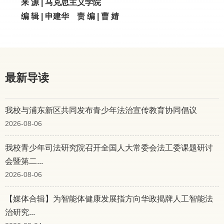
来 源 | 马克思主义学院
编 辑 | 申建华 责 编 | 曹 婧
最新导读