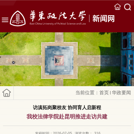
新闻网
当前位置：
首页
华政要闻
访滇拓岗聚校友 协同育人启新程
我校法律学院赴昆明推进走访共建
发稿时间：2026-07-05
浏览次数：
316