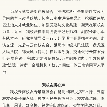
为深入落实法学产教融合、推进本科生全覆盖以实践为
导向的育人改革落地，拓宽云南生源招生渠道、挖掘西南地
区法治人才就业岗位，加强党建与文化共建，凝聚在滇校友
力量，近日，我校法律学院党委书记孙帅梅、副院长潘小军
带队本科、研究生辅导员一行，赴昆明市开展招生咨询、走
访交流，先后与云南校友会、昆明市中级人民法院、盘龙区
人民法院、锦天城（昆明）律师事务所、交通银行云南省分
行开展座谈，完成盘龙法院校院合作签约仪式，全方位搭
建
“法院 + 律所 + 金融机构 + 校友” 四位一体云南协同育人平
台。
聚校友听心声
我校云南校友专场座谈会在昆明
“华政之家”举行，云南
校友会会长陈永福，校友会秘书长熊殷泉，校友高洁峰、李
佳璇、周赟、舒晓梅、包蓉等出席座谈。法律学院2024 级、