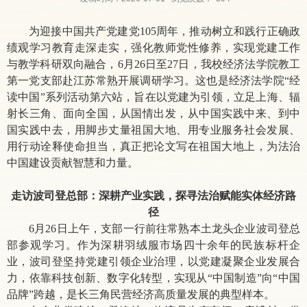
为迎接中国共产党建党105周年，推动树立和践行正确政
绩观学习教育走深走实，强化教师党性修养，实现党建工作
与教学科研双向融合，6月26日至27日，我校经济法学院教工
第一党支部赴江苏常熟开展调研学习。这也是经济法学院“经
读中国”系列活动
第六站，旨在以党建为引领，立足上海、辐
射长三角、面向全国，从国情出发，从中国实践中来、到中
国实践中去，用脚步丈量祖国大地、用专业服务社会发展、
用行动诠释使命担当，真正把论文写在祖国大地上，为法治
中国建设贡献智慧和力量。
走访波司登总部：深耕产业实践，探寻法治赋能实体经济路
径
6月26日上午，支部一行前往常熟本土龙头企业波司登总
部参观学习。作为深耕羽绒服市场四十余年的民族标杆企
业，波司登坚持党建引领企业治理，以党建凝聚企业发展合
力，依靠科技创新、数字化转型，实现从“中国制造”向“中国
品牌”跨越，是长三角民营经济高质量发展的典型样本。