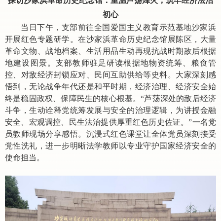
探访沙家浜革命历史纪念馆：重温芦荡烽火，筑牢经济法治
初心
当日下午，支部前往全国爱国主义教育示范基地沙家浜
开展红色专题研学。
在沙家浜革命历史纪念馆展陈区，大量
革命文物、战地档案、生活用品生动再现抗战时期敌后根据
地建设图景。支部教师驻足研读根据地物资统筹、粮食管
控、对敌经济封锁应对、民间互助供给等史料。大家深刻感
悟到，无论战争年代还是和平时期，经济治理、经济安全始
终是稳固政权、保障民生的核心根基。“芦荡深处的敌后经济
斗争，生动诠释党统筹发展与安全的治理逻辑，为讲授金融
安全、宏观调控、民生法治提供厚重红色历史佐证。”一名党
员教师现场分享感悟。沉浸式红色课堂让全体党员深刻接受
党性洗礼，进一步明晰法学教师以专业守护国家经济安全的
使命担当。