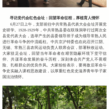
寻访党代会红色会址：回望革命征程，厚植育人情怀
6月27日上午，支部前往中共常熟县代表大会会址开展党
史研学。1928-1929年，中共常熟县委在联珠洞举行过两次全
县党代表大会，选举产生的县委领导班子成为领导常熟人民
进行革命斗争的中流砥柱。中共京沪特委也在此召开江阴、
无锡、常熟三县农民运动负责人联席会议，部署秋收运动。
大家驻足会址，回望当年革命者在艰苦隐蔽环境下坚守信
仰、共谋革命发展的奋斗历程，深刻体会共产党人不畏艰
险、扎根群众的优良作风。大家纷纷表示，要将敌后革命斗
争史实融入课程思政建设，以厚重红色党史滋养青年学子家
国法治情怀。