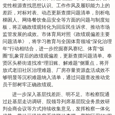
党性根源查找思想认识、工作作风及履职能力上的
差距，对标对表、动态更新查摆问题清单，剖析电
梯困人、网络餐饮食品安全等方面的问题与制度短
板，将正确政绩观转化为回应民生诉求、推动市场
监管发展的成效。市体育局对照《政绩观偏差主要
问题清单》，将学习教育与全国体育领域
“深化治理
年”行动相结合，进一步挖掘赛风赛纪、体育“饭
圈”乱象背后的政绩观偏差，更新查摆问题清单。奉
贤区头桥街道找准“理旧账、解难题”侧重点，将开
放式老旧社区治理难题、厂房存量资源盘活成效不
够明显等沉积难题纳入清单，通过问题查改推动党
员干部树牢正确政绩观。
进一步深入基层找差距、明不足。市检察院通
过赴基层走访调研、院领导列席基层院业务质效研
判会商会议等方式持续收集意见，发挥检察一体化