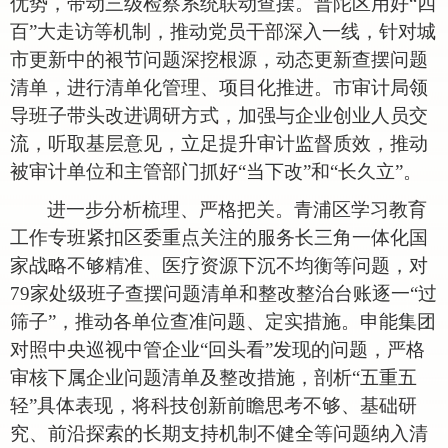
优势，带动三级检察系统联动查摆。普陀区用好
“四
百”大走访等机制，推动党员干部深入一线，针对城
市更新中的裉节问题深挖根源，动态更新查摆问题
清单，进行清单化管理、项目化推进。市审计局领
导班子带头改进调研方式，加强与企业创业人员交
流，听取基层意见，立足提升审计监督质效，推动
被审计单位和主管部门抓好“当下改”和“长久立”。
进一步分析梳理、严格把关。青浦区学习教育
工作专班紧扣区委重点关注的服务长三角一体化国
家战略不够精准、医疗资源下沉不均衡等问题，对
79家处级班子查摆问题清单和整改整治台账逐一“过
筛子”，推动各单位查准问题、定实措施。申能集团
对照中央巡视中管企业“回头看”发现的问题，严格
审核下属企业问题清单及整改措施，剖析“五重五
轻”具体表现，将科技创新前瞻思考不够、基础研
究、前沿探索的长期支持机制不健全等问题纳入清