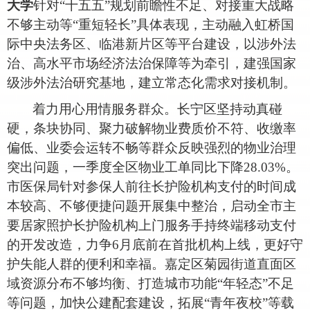
大学
针对
“十五五”规划前瞻性不足、对接重大战略
不够主动等“重短轻长”具体表现，主动融入虹桥国
际中央法务区、临港新片区等平台建设，以涉外法
治、高水平市场经济法治保障等为牵引，建强国家
级涉外法治研究基地，建立常态化需求对接机制。
着力用心用情服务群众。长宁区坚持动真碰
硬，条块协同、聚力破解物业费质价不符、收缴率
偏低、业委会运转不畅等群众反映强烈的物业治理
突出问题，一季度全区物业工单同比下降
28.03%。
市医保局针对参保人前往长护险机构支付的时间成
本较高、不够便捷问题开展集中整治，启动全市主
要居家照护长护险机构上门服务手持终端移动支付
的开发改造，力争6月底前在首批机构上线，更好守
护失能人群的便利和幸福。嘉定区菊园街道直面区
域资源分布不够均衡、打造城市功能“年轻态”不足
等问题，加快公建配套建设，拓展“青年夜校”等载