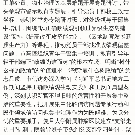
工单处置、物业治理等基层难题开展专题研讨，带
头参观市警示教育专题展，引导党员干部校正政绩
坐标。崇明区举办专题研讨班，对处级领导干部集
中培训，围绕“以正确政绩观引领世界级生态岛建
设”安排《提高改革攻坚能力》、《因地制宜发展新
质生产力》等课程，推动党员干部找准政绩观偏差
问题。市高院组织青年干警集中培训，教育引导年
轻干部端正“政绩为谁而树”的根本立场、明晰“树什
么样的政绩”的价值追求、淬炼“靠什么树政绩”的意
志品质。市信访办深入学习《习近平总书记地方工
作期间坚持正确政绩观生动实践》和正反面典型案
例，深刻认识新官不理旧账的危害性和开展集中整
治的重要性，把开展集中化解信访问题专项行动和
民生领域信访问题集中治理作为为民解难、为党分
忧的重要抓手。复旦大学附属肿瘤医院建立“支部走
访日”机制，院领导班子带头到党支部学习研讨，聚