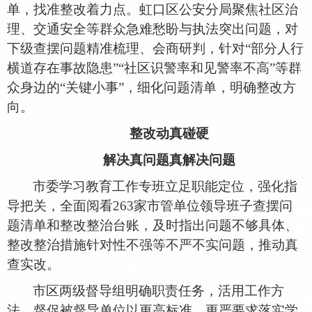
单，找准整改着力点。虹口区公安分局聚焦社区治
理、交通安全等群众急难愁盼与执法突出问题，对
下级查摆问题精准梳理、会商研判，针对“部分人行
横道存在事故隐患”“社区识警率和见警率不高”等群
众身边的“关键小事”，细化问题清单，明确整改方
向。
整改动真碰硬
解决真问题
真解决问题
市委学习教育工作专班立足职能定位，强化指
导把关，全面阅看
263家市管单位领导班子查摆问
题清单和整改整治台账，及时指出问题不够具体、
整改整治措施针对性不强等不严不实问题，推动真
查实改。
市区两级督导组明确职责任务，活用工作方
法，督促被督导单位以更高标准、更严要求落实学