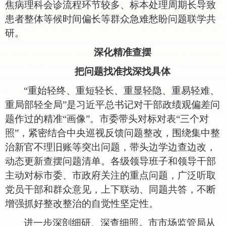
焦病理科会诊流程环节较多、标本处理周期长导致
患者整体等候时间偏长等群众急难愁盼问题联学共
研。
深化精准查摆
把问题找准找深找具体
“重始轻终、重短轻长、重显轻隐、重易轻难、
重局部轻全局”是习近平总书记对干部政绩观偏差问
题作过的精准“画像”。市委带头对标对表“三个对
照”，紧密结合中央巡视反馈问题整改，围绕集中整
治新官不理旧账等突出问题，带头边学边查边改，
动态更新查摆问题清单。各级领导班子和领导干部
主动对标市委、市政府关注的重点问题，广泛听取
党员干部和群众意见，上下联动、同题共答，不断
增强抓好整改整治的自觉性坚定性。
进一步深剖细研、深查细照。市市场监管局从