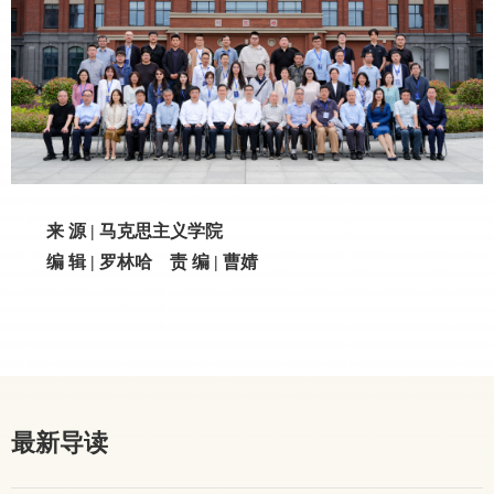
来
源
| 马克思主义学院
编
辑
| 罗林哈 责 编 | 曹婧
最新导读