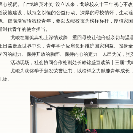
衷心祝贺。自
“戈峻英才奖”设立以来，戈峻校友十三年初心不
础设施建设，以持之以恒的公益行动、深厚的母校情怀，生动诠
色。
虞潇浩
寄语我校青年，要以戈峻校友为榜样标杆，厚植家
新时代青年的使命担当。
戈峻在颁奖典礼上深情致辞，重回母校让他倍感亲切与温
正日益走近世界中央，青年学子应肩负起维护国家利益、投身
学习的能力、保持开放的胸怀、保持内心的定力，以己为光，照
活动现场，社会协同合作处副处长赖锦盛宣读第十三届
“
戈峻为获奖学子颁发荣誉证书，以榜样之力赋能青年成长
礼物。