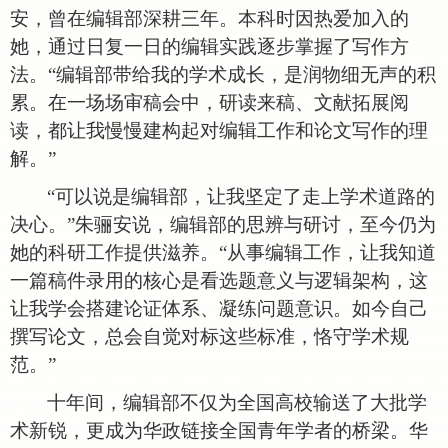
安，曾在编辑部深耕三年。本科时因热爱加入的
她，通过日复一日的编辑实践逐步掌握了写作方
法。
“编辑部带给我的学术成长，是润物细无声的积
累。在一场场审稿会中，研读来稿、文献拓展阅
读，都让我慢慢建构起对编辑工作和论文写作的理
解。”
“可以说是编辑部，让我坚定了走上学术道路的
决心。”朱骊安说，编辑部的思辨与研讨，至今仍为
她的科研工作提供滋养。“从事编辑工作，让我知道
一篇稿件录用的核心是看选题意义与逻辑架构，这
让我学会搭建论证体系、凝练问题意识。如今自己
撰写论文，总会自觉对标这些标准，恪守学术规
范。”
十年间，编辑部不仅为全国高校输送了大批学
术新锐，更成为华政链接全国青年学者的桥梁。华