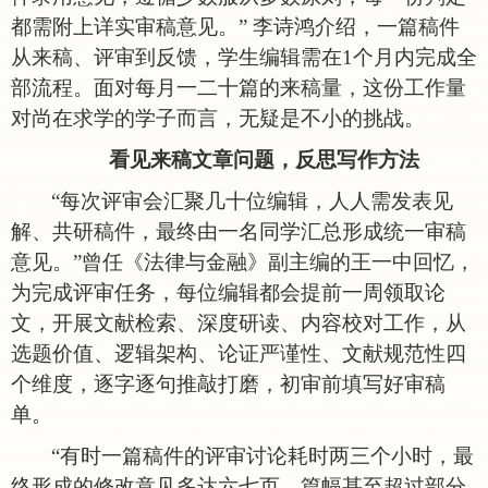
都需附上详实审稿意见。” 李诗鸿介绍，一篇稿件
从来稿、评审到反馈，学生编辑需在1个月内完成全
部流程。面对每月一二十篇的来稿量，这份工作量
对尚在求学的学子而言，无疑是不小的挑战。
看见来稿文章问题，反思写作方法
“每次评审会汇聚几十位编辑，人人需发表见
解、共研稿件，最终由一名同学汇总形成统一审稿
意见。”曾任《法律与金融》副主编的王一中回忆，
为完成评审任务，每位编辑都会提前一周领取论
文，开展文献检索、深度研读、内容校对工作，从
选题价值、逻辑架构、论证严谨性、文献规范性四
个维度，逐字逐句推敲打磨，初审前填写好审稿
单。
“有时一篇稿件的评审讨论耗时两三个小时，最
终形成的修改意见多达六七页，篇幅甚至超过部分