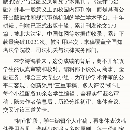
版的法学与金融交叉研究学术集刊，《法律与金
融》并非一般意义上的校园内部刊物，而是具有公
开出版属性和规范审稿机制的学生学术平台。十年
耕耘，刊物已正式出版十辑，累计刊发论文170
篇，被北大法宝、中国知网等数据库收录，累计下
载量突破10231次、被引用84次，来稿覆盖全国知
名法学院校、司法机关与法律实务部门。
在李诗鸿看来，这份成绩的背后，离不开华政
学生的认真审稿和校对。编辑部下设公司商事、金
融证券、综合三大专业小组，为守护学术评审的公
平与客观，创新采用
“三重审稿、多人评议”机制。
每个小组配备10余名学生编辑，全程实行匿名审
稿，隐去作者信息后，历经分组初审、集体合议、
交叉评议三道关卡。
“初审阶段，学生编辑个人审稿，再集体表决稿
件录用意见，遵循少数服从多数原则，每一份判定