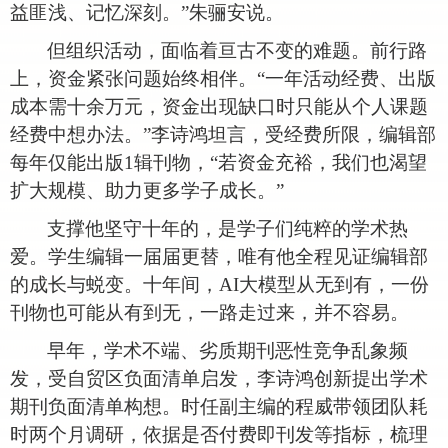
益匪浅、记忆深刻。”朱骊安说。
但组织活动，面临着亘古不变的难题。前行路
上，资金紧张问题始终相伴。
“一年活动经费、出版
成本需十余万元，资金出现缺口时只能从个人课题
经费中想办法。”李诗鸿坦言，受经费所限，编辑部
每年仅能出版1辑刊物，“若资金充裕，我们也渴望
扩大规模、助力更多学子成长。”
支撑他坚守十年的，是学子们纯粹的学术热
爱。学生编辑一届届更替，唯有他全程见证编辑部
的成长与蜕变。十年间，
AI大模型从无到有，一份
刊物也可能从有到无，一路走过来，并不容易。
早年，学术不端、劣质期刊恶性竞争乱象频
发，受自贸区负面清单启发，李诗鸿创新提出学术
期刊负面清单构想。时任副主编的程威带领团队耗
时两个月调研，依据是否付费即刊发等指标，梳理