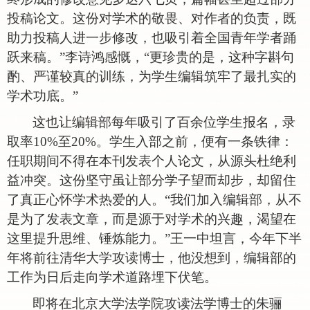
投稿论文。这份对学术的敬畏、对作者的负责，既
助力投稿人进一步修改，也吸引着全国青年学者踊
跃来稿。”李诗鸿感慨，“更珍贵的是，这种字斟句
酌、严谨较真的训练，为学生编辑筑牢了最扎实的
学术功底。”
这也让编辑部每年吸引了百余位学生报名，录
取率
10%至20%。学生入部之前，便有一条铁律：
任职期间不得在本刊发表个人论文，从源头杜绝利
益冲突。这份坚守虽让部分学子望而却步，却留住
了真正心怀学术热爱的人。“我们加入编辑部，从不
是为了发表文章，而是源于对学术的兴趣，渴望在
这里提升思维、锤炼能力。”王一中坦言，今年下半
年将前往清华大学攻读博士，他没想到，编辑部的
工作为日后走向学术道路埋下伏笔。
即将在北京大学法学院攻读法学博士的朱骊