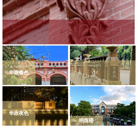
华政春色
华政夜色
明珠楼