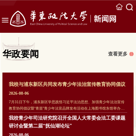
ECUPL
ECUPL
ECUPL
新闻网
华政要闻
查看更多
我校与浦东新区共同发布青少年法治宣传教育协同倡议
2026-08-06
7月31日下午，浦东新区学思践悟习近平法治思想、加强青少年法治宣传
教育协同倡议暨“青苗”青少年法宣品牌发布活动在上海图书馆东馆举办。
本次活动由华东政法大学联合上海市教育系统关工委何勤华工作室、浦东
我校青少年司法研究院召开全国人大常委会法工委课题
新区政协教卫体委、浦东新区法院、浦东新区检察院、浦东新区教育局、
研讨会暨第二届“抚仙湖论坛”
浦东新区司法局共同主办。我校党委副书记、副校长虞潇浩出席活动并致
辞，上海市教育系统关工委何勤华工作室首席专家、我校何勤华教授作“东
2026-08-06