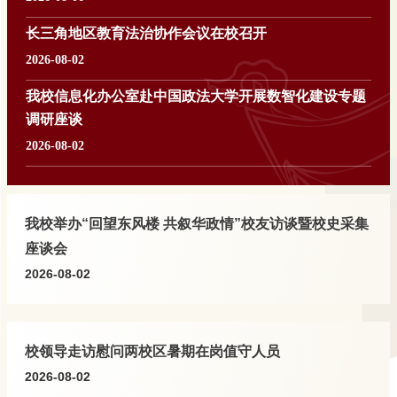
京审判80周年的回顾与反思”专题报告。今年是“九五”普法开局之年，本次
2026年7月29日至30日，为了进一步解决全国人大常委会法工委委托课
活动是浦东新区“向日葵”青少年法治素养提升工程重要创新实践。活动紧
长三角地区教育法治协作会议在校召开
题、联合国儿童基金会驻华办事处所资助课题研究成果的系统性与法律修
扣《法治宣传教育法》实施与“九五”普法规划部署，依托我校法学专业资
改的重点化之间的张力，推动未成年人刑事案件诉讼程序专章在此次刑事
2026-08-02
源与何勤华工作室平台优势，推动校地协同，构建多元参与的青少年法治
诉讼法修改中高质量完善，我校青少年司法研究院在中期论证会基础上，
2026年7月24日下午，长三角地区教育法治协作会议在华东政法大学成功
教育共同体。虞潇浩在致辞中指出，青年是全面依法治国进程中最富活力
我校信息化办公室赴中国政法大学开展数智化建设专题
就最新修改的课题研究成果再次意见征求及继续完善，在云南玉溪召开课
举办。本次会议由上海市教委主办，华东政法大学教育法研究院承办。来
的群体，法制史教育是厚植青年法治信仰的关键载体。传承弘扬中华优秀
题改稿研讨会。来自西南政法大学、华东政法大学、西南医科大学法学
调研座谈
自教育部、江苏、浙江、安徽、江西等省教育主管部门相关业务部门的负
传统法律文化，是青少年坚定“四个自信”的深厚根基；东京审判作为二战
院、上海市浦东新区人民法院、上海市未成年犯管教所、上海公安学院等
责同志，以及上海交通大学、浙江大学、山东大学、同济大学、上海政法
后标志性国际法治实践，确立的国际法原则至今影响深远。时值东京审判
2026-08-02
高校代表、实务部门代表共计10余人参加改稿研讨会。在研讨会伊始，课
学院的专家学者参与了本次会议。与会各方围绕长三角地区教育法治协同
开庭80周年，重温这段历史，对于青少年深刻体悟我国参与全球法治治理
题组负责人、我校青少年司法研究院院长、教授、博导高维俭介绍，在中
为对标高校数智化建设先进经验，提质增效推进学校智慧校园建设与数字
发展与教育治理现代化进行了深入研讨。会议重点研讨了跨区域协同治理
的立场与责任具有重要
期论证会以后，课题组对研究成果作出了调整和优化完善。他强调，未成
化转型工作，7月28日上午，信息化办公室主任、图书馆馆长朱俊赴中国
的具体路径，提出在长三角一体化框架下，各地应结合本地实际探索地方
年人刑事案件诉讼程序专章的完善，首先需要从理念和理论上进行转变，
政法大学开展专题调研座谈。中国政法大学网络安全和信息化办公室（数
特色管理。会议不仅从理论层面梳理了高校法人治理全生命周期的全景归
我校举办“回望东风楼 共叙华政情”校友访谈暨校史采集
梳理系统性少年司法思维，才能够解决实践中的顽疾和应对新问题。但与
智化工程中心）主任吕淑艳主持座谈会，相关业务骨干参会并开展深度交
纳思路，还探讨了多部门协同、跨层级流转的具体机制，为后续同步推进
此同时，也应当看到，从法学理论到法律条文的转化需要解决理念与立法
流。座谈伊始，吕淑艳主任对我校调研组的到访表示热烈欢迎，并全面介
座谈会
体制改革与法治建设、实现区域教育法治资源共享达成了重要共识。此次
逻辑及其技术之间的贯通。鉴于此，此次课题成果改稿研讨会主要任务就
绍了中国政法大学网信工作体制机制改革举措与数智化建设整体成效。她
研讨会不仅理清了教育体制改革的协同方向，更为后续深化四省一市的高
2026-08-02
是要把核心理论转化、实践问题解决、国际公约义务和立法条文统一起
重点围绕学校数智化顶层设计、转型推进机制、全域数据治理、跨业务系
效协作、构建长三角教育法治共同体奠定了坚实的基础。来源|中国法治战
来，并畅通法法衔接通路，以实现未成年
统融合、校园“一网通办”服务体系、智慧教学场景落地、AI技术创新应用
略研究院
等核心板块，系统分享了建设路径、实践方案与阶段性成果，详细展示了
以数智技术赋能教学、科研、管理、服务全链条，全方位支撑学校高质量
校领导走访慰问两校区暑期在岗值守人员
发展的整体工作布局。交流研讨环节，双方聚焦高校数智化建设重点难点
2026-08-02
问题，围绕信息化项目全流程管理、校园数据治理、人工智能开发及应用
场景建设、智慧教室等教学信息化应用、校园一卡通体系建设运营、信息